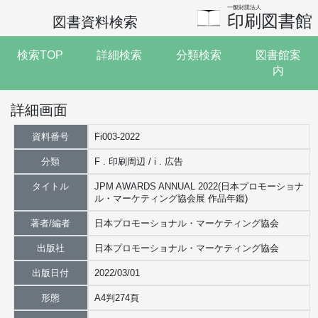
一般財団法人
印刷図書館
図書資料検索
検索TOP
詳細検索
分類検索
図書館案
内
詳細画面
資料番号
Fi003-2022
分類
F . 印刷周辺 / i . 広告
タイトル
JPM AWARDS ANNUAL 2022(日本プロモーショナ
ル・マーケティング協会展 作品年鑑)
著者/編者
日本プロモーショナル・マーケティング協会
出版社
日本プロモーショナル・マーケティング協会
出版日付
2022/03/01
形態
A4判274頁