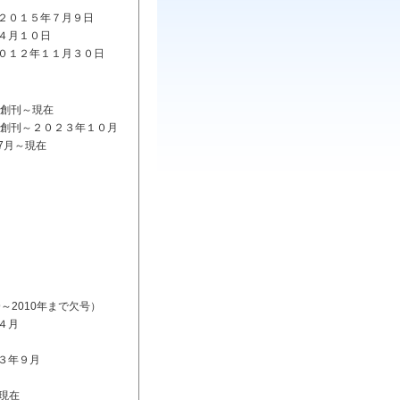
１５年７月９日
月１０日
２年１１月３０日
刊～現在
２０２３年１０月
～現在
010年まで欠号）
４月
年９月
現在