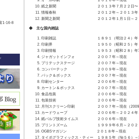
オール印刷 ２０１６年～現在
紙之新聞 ２０１３年７月２２日〜２０
情報春秋 ２０１２年～２０１３年４
新聞之新聞 ２０１２年１月１日～２０１
1-16-8
◆ 主な国内雑誌
印刷雑誌 １８９１（明治２４）年 創
印刷界 １９５０（昭和２５）年 創刊～
印刷情報 １９５３（昭和２８）年7月
ジャガットインフォ ２００７年～現在
プ
プリテックステージ ２００７年～現在
コンバーテック ２００９年～現在
パック＆ボックス ２００７年～現在
印刷センター ２００６年～現在
カートン＆ボックス ２００７年～現在
食品包装 ２００６年～現在
包装技術 ２００６年～現在
月刊スクリーン印刷 ２００７年～現在（2009～2
カードウェーブ ２００６年～２０２４年
紙パルプ技術タイムス ２００６年～現在
プリントズーム １９９９年６月～２０２３
OGBSマガジン ２０１８年～現在
タイポグラフィックス・ティー １９８５年（№５６）～