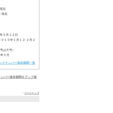
～現在
～現在
年５月２２日
２０１５年１月１２-２月２
2月号は欠号）
５年５月
ックナンバー保存期間一覧
ナンバー保存期間をアップ致
↑
ページトップ