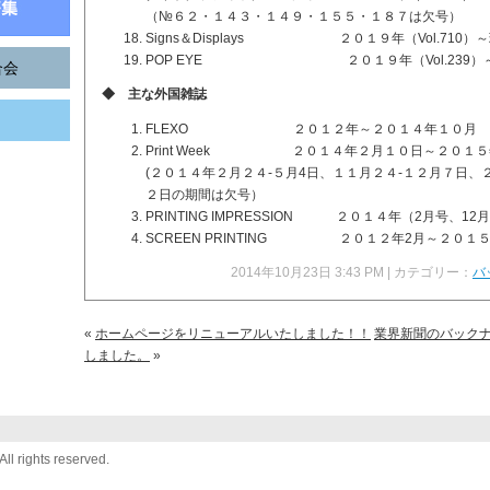
（№６２・１４３・１４９・１５５・１８７は欠号）
Signs＆Displays ２０１９年（Vol.710）
POP EYE ２０１９年（Vol.239）
合会
◆ 主な外国雑誌
FLEXO ２０１２年～２０１４年１０月
Print Week ２０１４年２月１０日～２０１５
(２０１４年２月２４-５月4日、１１月２４-１２月７日、
２日の期間は欠号）
PRINTING IMPRESSION ２０１４年（2月号、1
SCREEN PRINTING ２０１２年2月～２０１
2014年10月23日 3:43 PM | カテゴリー：
バ
«
ホームページをリニューアルいたしました！！
業界新聞のバック
しました。
»
All rights reserved.