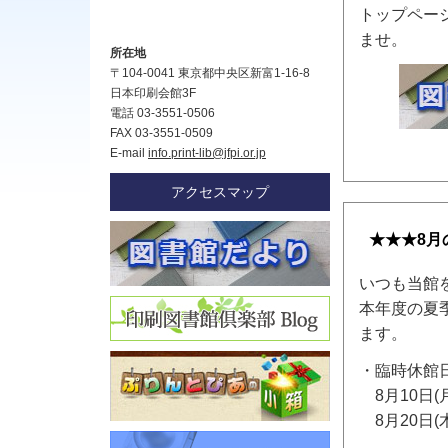
トップペー
ませ。
所在地
〒104-0041 東京都中央区新富1-16-8
日本印刷会館3F
電話 03-3551-0506
FAX 03-3551-0509
E-mail
info.print-lib@jfpi.or.jp
アクセスマップ
★★★8月
いつも当館
本年度の夏
ます。
・臨時休館
8月10日(月
8月20日(木