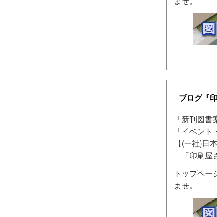
ませ。
ブログ『
「新刊図書
「イベント
【(一社)日
「印刷屋さ
トップペー
ませ。