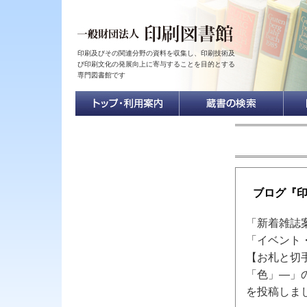
印刷及びその関連分野の資料を収集し、印刷技術及
び印刷文化の発展向上に寄与することを目的とする
専門図書館です
ブログ『
「新着雑誌
「イベント
【お札と切
「色」―」
を投稿しま