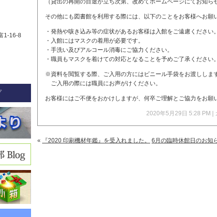
（貸出の再開の目途が立ち次第、改めてホームページにてお知ら
その他にも図書館を利用する際には、以下のことをお客様へお願
・発熱や咳き込み等の症状があるお客様は入館をご遠慮ください
1-16-8
・入館にはマスクの着用が必要です。
・手洗い及びアルコール消毒にご協力ください。
・職員もマスクを着けての対応となることを予めご了承ください
※資料を閲覧する際、ご入用の方にはビニール手袋をお渡ししま
ご入用の際には職員にお声がけください。
プ
お客様にはご不便をおかけしますが、何卒ご理解とご協力をお願
2020年5月29日 5:28 PM
«
『2020 印刷機材年鑑』を受入れました。
6月の臨時休館日のお知