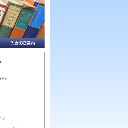
★
宣言が
いる