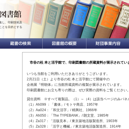
集し、印刷技術及
ことを目的とする
市谷の杜 本と活字館で、印刷図書館の所蔵資料が展示されてい
いつも当館をご利用いただきありがとうございます。
2月21日（土）より市谷の杜 本と活字館にて開催中の
企画展『明朝体』に当館所蔵資料の複製が展示されています。
印刷図書館にお立ち寄りの際は、ぜひ実際の資料をご覧ください
貸出資料 ※すべて複製品。（1）～（4）は該当ページのみパネ
（1）Ah099 ：「書体」/ モトヤ商店、1957年
（2）Aa024：「和文活字」/ 精興社、1966年
（3）Ah050：「The TYPEBANK」/ 朗文堂、1985年
（4）Za317：「活版見本」/ 東京築地活版製造所、1903年
（5）Za328：「活字と機械」/ 東京築地活版製造所、1914年