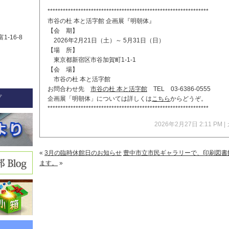
***************************************************************
市谷の杜 本と活字館 企画展『明朝体』
【会 期】
1-16-8
2026年2月21日（土）～ 5月31日（日）
【場 所】
東京都新宿区市谷加賀町1-1-1
【会 場】
市谷の杜 本と活字館
お問合わせ先
市谷の杜 本と活字館
TEL 03-6386-0555
プ
企画展「明朝体」については詳しくは
こちら
からどうぞ。
***************************************************************
2026年2月27日 2:11 PM
«
3月の臨時休館日のお知らせ
豊中市立市民ギャラリーで、印刷図書
ます。
»