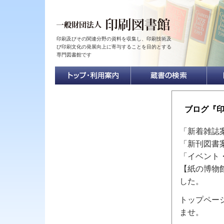
印刷及びその関連分野の資料を収集し、印刷技術及
び印刷文化の発展向上に寄与することを目的とする
専門図書館です
ブログ『
「新着雑誌
「新刊図書
「イベント
【紙の博物
した。
トップペー
ませ。